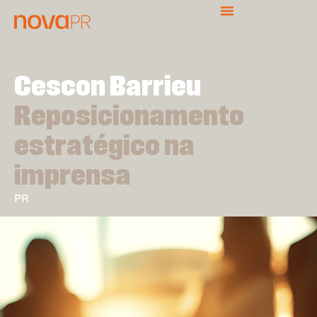
Cescon Barrieu
Reposicionamento
estratégico na
imprensa
PR