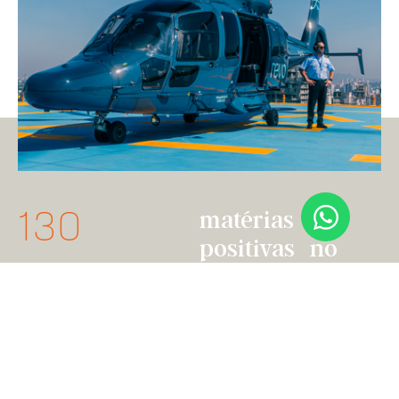
130
matérias
positivas no
mês do anúncio
28mi
pessoas
alcançadas em
mídia